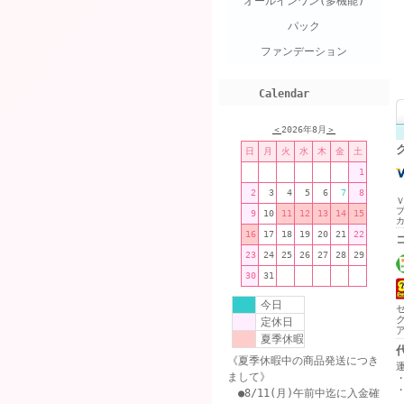
オールインワン(多機能)
パック
ファンデーション
Calendar
＜
2026年8月
＞
日
月
火
水
木
金
土
1
2
3
4
5
6
7
8
9
10
11
12
13
14
15
16
17
18
19
20
21
22
23
24
25
26
27
28
29
30
31
今日
定休日
夏季休暇
《夏季休暇中の商品発送につき
まして》
●8/11(月)午前中迄に入金確