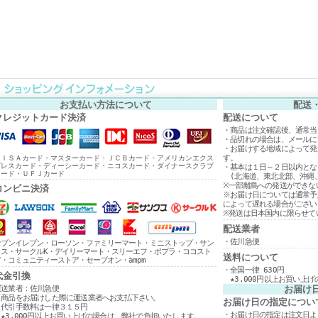
お支払い方法について
配送
クレジットカード決済
配送について
・商品は注文確認後、通常当
・品切れの場合は、メールに
・お届けする地域によって発
す。
ＶＩＳＡカード・マスターカード・ＪＣＢカード・アメリカンエクス
プレスカード・ディーシーカード・ニコスカード・ダイナースクラブ
・基本は１日～２日以内とな
カード・ＵＦＪカード
(北海道、東北北部、沖縄、
※一部離島への発送ができな
コンビニ決済
※お届け日については通常予
によって遅れる場合がござい
※発送は日本国内に限らせて
配送業者
・佐川急便
セブンイレブン・ローソン・ファミリーマート・ミニストップ・サン
クス・サークルK・デイリーマート・スリーエフ・ポプラ・ココスト
送料について
ア・コミュニティーストア・セーブオン・ampm
・全国一律 630円
代金引換
★3,000円以上お買い上
運送業者：佐川急便
お届け
・商品をお届けした際に運送業者へお支払下さい。
お届け日の指定につい
・代引手数料は一律３１５円
・お届け日の指定は注文日よ
★3,000円以上お買い上げの場合は、弊社で負担いたします。