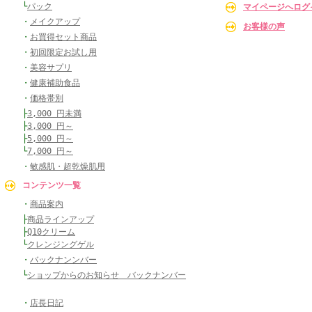
└
パック
マイページへログ
・
メイクアップ
お客様の声
・
お買得セット商品
・
初回限定お試し用
・
美容サプリ
・
健康補助食品
・
価格帯別
├
3,000 円未満
├
3,000 円～
├
5,000 円～
└
7,000 円～
・
敏感肌・超乾燥肌用
コンテンツ一覧
・
商品案内
├
商品ラインアップ
├
Q10クリーム
└
クレンジングゲル
・
バックナンンバー
└
ショップからのお知らせ バックナンバー
・
店長日記