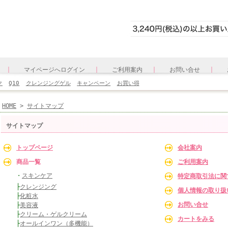
｜
｜
｜
｜
マイページへログイン
ご利用案内
お問い合せ
ク
Q10
クレンジングゲル
キャンペーン
お買い得
HOME
>
サイトマップ
サイトマップ
トップページ
会社案内
商品一覧
ご利用案内
・
スキンケア
特定商取引法に関
├
クレンジング
個人情報の取り扱
├
化粧水
お問い合せ
├
美容液
├
クリーム・ゲルクリーム
カートをみる
├
オールインワン（多機能）