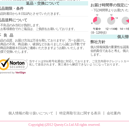
返品・交換について
お届け時間帯の指定に
返品期限・条件
・下記時間帯よりお選びいた
商品到着日から８日以内とさせていただきます。
返品送料について
・不良品のみ当社が負担します。
・お客様都合でのご返品は、ご負担をお願いしております。
(8-12時頃)
不 良 品
個人情
商品の品質、お届け方法は万全を期しておりますが、万一お届けし
弊社方針
た商品の不良、商品違い、破損などがありましたら誠にお手数です
個人情報保護の重要性を認識
が商品到着後８日以内ご連絡いただきますようお願いいたします。
会的責任であると考え、個人
無償で交換いたします。
します。
当サイトはSSL暗号化通信に対応しております。ご注文内容やクレジットカ
化して送信されます。第三者から解読できないようになっております。
個人情報の取り扱いについて
|
特定商取引法に関する表示
|
会社案内
Copyright(c)2012 Questy.Co.Ltd All rights reserved.